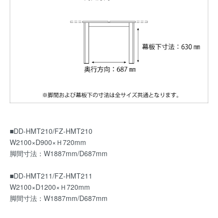
■DD-HMT210/FZ-HMT210
W2100×D900×Ｈ720mm
脚間寸法：W1887mm/D687mm
■DD-HMT211/FZ-HMT211
W2100×D1200×Ｈ720mm
脚間寸法：W1887mm/D687mm