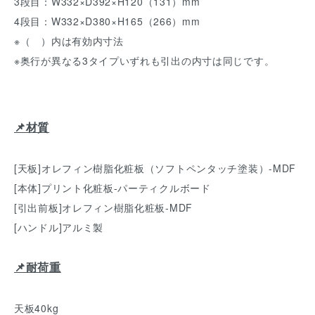
3段目：W332×D392×H120（131）mm
4段目：W332×D380×H165（266）mm
※（ ）内は有効内寸法
※奥行が異なる3タイプいずれも引出の内寸は同じです。
📌材質
[天板]オレフィン樹脂化粧板（ソフトペンタッチ塗装）-MDF
[本体]プリント化粧板-パーティクルボード
[引出前板]オレフィン樹脂化粧板-MDF
[ハンドル]アルミ製
📌耐荷重
天板40kg