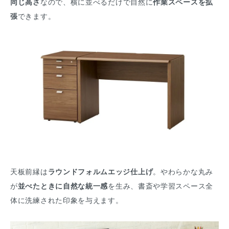
同じ高さ
なので、横に並べるだけで自然に
作業スペースを拡
張
できます。
天板前縁は
ラウンドフォルムエッジ仕上げ
。やわらかな丸み
が
並べたときに自然な統一感
を生み、書斎や学習スペース全
体に洗練された印象を与えます。