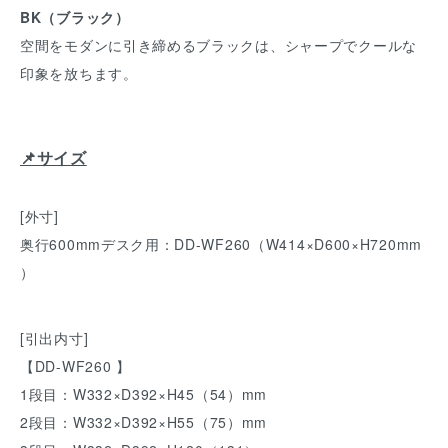
BK（ブラック）
空間をモダンに引き締めるブラックは、シャープでクールな
印象を放ちます。
📌サイズ
[外寸]
奥行600mmデスク用：DD-WF260（W414×D600×H720mm
）
[引出内寸]
【DD-WF260 】
1段目：W332×D392×H45（54）mm
2段目：W332×D392×H55（75）mm