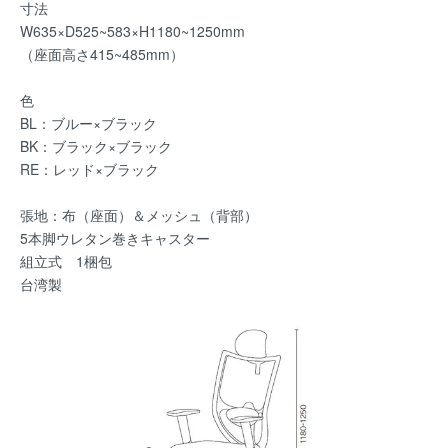
寸法
W635×D525~583×H1180~1250mm
（座面高さ415~485mm）
色
BL：ブルー×ブラック
BK：ブラック×ブラック
RE：レッド×ブラック
張地：布（座面）＆メッシュ（背部）
5本脚ウレタン巻きキャスター
組立式 1梱包
台湾製