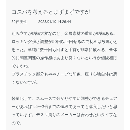
コスパを考えるとまずまずですが
30代 男性
2023/01/10 14:26:44
組み立てが結構大変なのと、金属素材の重量が結構ある。
ロッキング強さ調整が50回以上回せるので初めは故障かと
思った。単純に数十回も回すと手首が非常に疲れる。全体
的に調整関連の操作感はあまり良くないというか値段相応
ですかね。
プラスチック部分もややチープな印象。座り心地自体は悪
くないですが。
軽量化して、スムーズで分かりやすい調整ができるチェア
ーがあれば1.5〜2倍までの値段であっても購入したいと思
っています。デスク周りのメーカーは合わせたいタイプな
ので。