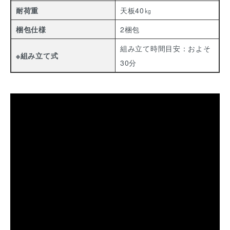
耐荷重
天板40㎏
梱包仕様
2梱包
組み立て時間目安：およそ
※組み立て式
30分