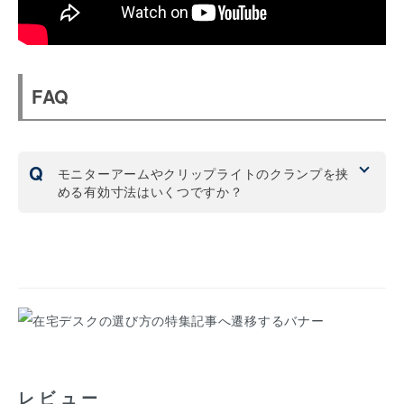
FAQ
Q
モニターアームやクリップライトのクランプを挟
める有効寸法はいくつですか？
A
奥に取り付ける場合の有効寸法
奥行きが650mm(65cmｍ)のデスクは60mm(6cm)
奥行きが700mm(70cm)のデスクは110mm(11cm)
奥行きが750mm(75cmのデスクは160mm(16cm)
天板の厚さは25mm(2.5cm)となります。
※モニターをクランプで取り付けることは可能です
が、天板が反ってきてしまう可能性がございます。
レビュー